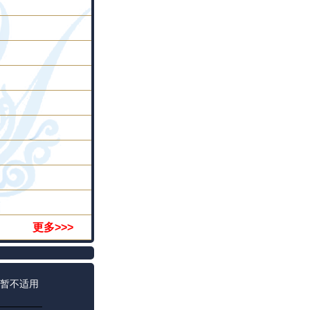
更多>>>
暂不适用