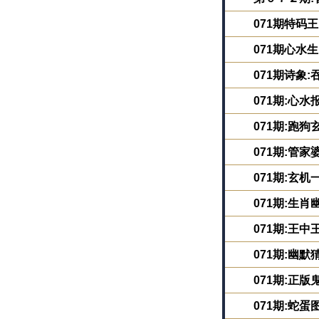
071期特码
071期心水
071期诗象
071期:心
071期:跑
071期:管
071期:玄
071期:生
071期:王
071期:幽
071期:正
071期:蛇