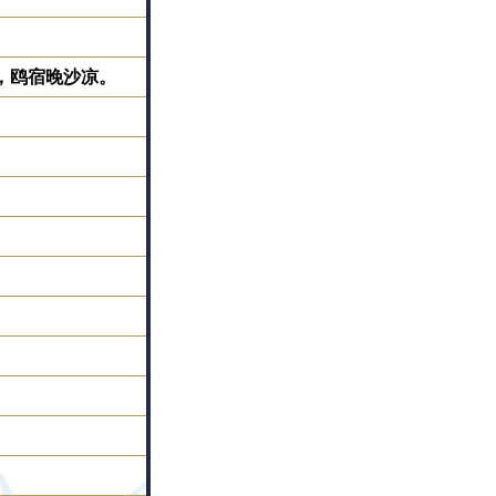
，鸥宿晚沙凉。