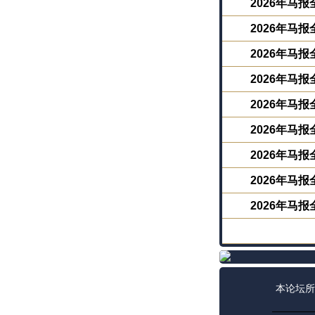
2026年马报
2026年马报
2026年马报
2026年马报
2026年马报
2026年马报
2026年马报
2026年马报
2026年马报
本论坛所